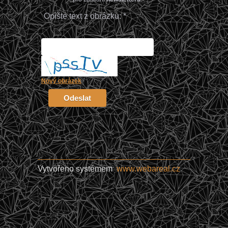
Opište text z obrázku: *
Nový obrázek
Vytvořeno systémem
www.webareal.cz