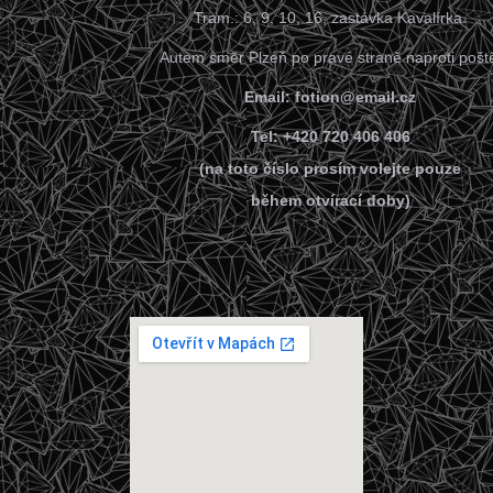
Tram.: 6, 9, 10, 16, zastávka Kavalírka.
Autem směr Plzeň po pravé straně naproti pošt
Email: fotion@email.cz
Tel: +420 720 406 406
(na toto číslo prosím volejte pouze
během otvírací doby)