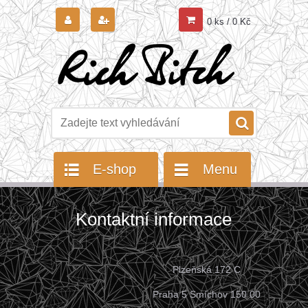
0 ks / 0 Kč
E-shop
Menu
Kontaktní informace
Plzeňská 172 C
Praha 5 Smíchov 150 00