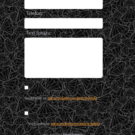
Telefon:
Text dotazu:
Souhlasím se
zpracováním osobních údajů
. *
Souhlasím se
zpracováním osobních údajů
pro zasílání
newsletteru
.